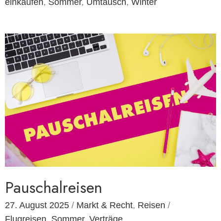
einkaufen
,
Sommer
,
Umtausch
,
Winter
Pauschalreisen
27. August 2025
/
Markt & Recht
,
Reisen
/
Flugreisen
,
Sommer
,
Verträge