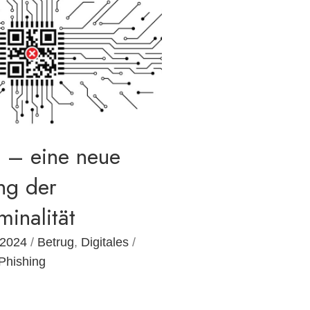
 – eine neue
ng der
minalität
 2024
/
Betrug
,
Digitales
/
Phishing