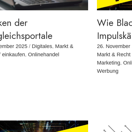
ken der
Wie Blac
gleichsportale
Impulskä
zember 2025
/
Digitales
,
Markt &
26. November
/
einkaufen
,
Onlinehandel
Markt & Recht
Marketing
,
Onl
Werbung