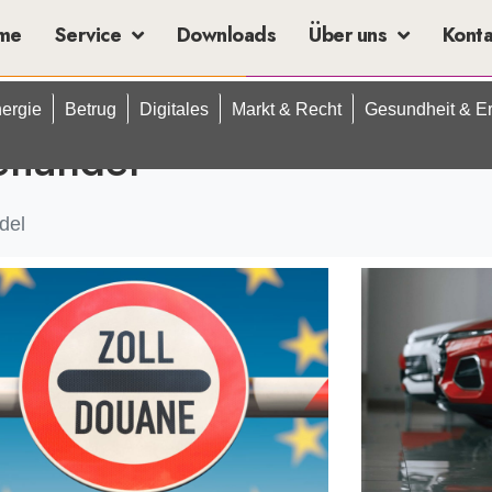
me
Service
Downloads
Über uns
Kont
ergie
Betrug
Digitales
Markt & Recht
Gesundheit & E
ehandel
del