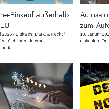
ine-Einkauf außerhalb
Autosalo
 EU
zum Aut
i 2026
/
Digitales
,
Markt & Recht
/
10. Januar 20
fen
,
Gebühren
,
Internet
,
einkaufen
,
Onl
handel