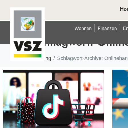
Ho
Wohnen
Finanzen
En
Schlagwort:
Onlin
Anfang
Schlagwort-Archive: Onlinehan