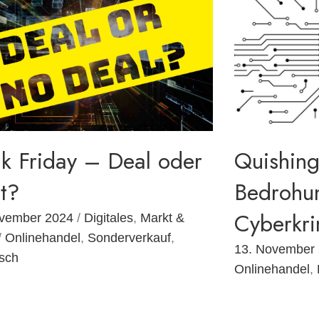
ck Friday – Deal oder
Quishing
ht?
Bedrohu
Cyberkri
ovember 2024
/
Digitales
,
Markt &
/
Onlinehandel
,
Sonderverkauf
,
13. November
sch
Onlinehandel
,