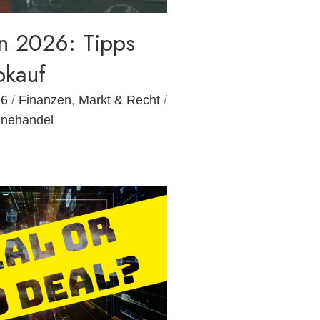
n 2026: Tipps
okauf
26
/
Finanzen
,
Markt & Recht
/
inehandel