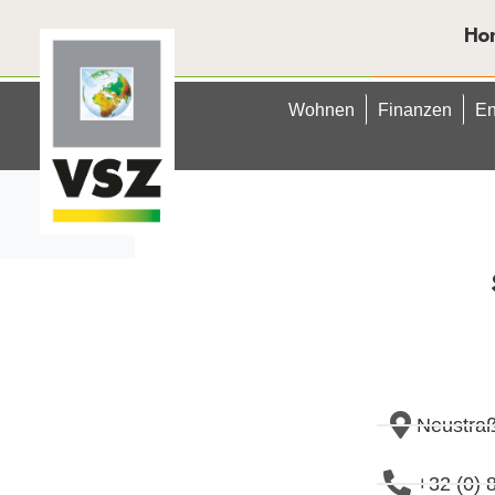
Ho
Wohnen
Finanzen
En
Kontakt
Anfang
Kontakt
Neustra
+32 (0) 