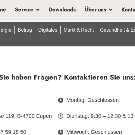
me
Service
Downloads
Über uns
Kont
ergie
Betrug
Digitales
Markt & Recht
Gesundheit & E
Sie haben Fragen? Kontaktieren Sie uns
Montag: Geschlossen
ße 119, B-4700 Eupen
Dienstag: 9:30 – 12:30 & 13
87 59 18 50
Mittwoch: Geschlossen