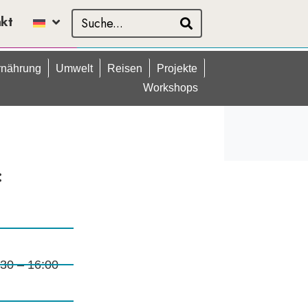
akt
rnährung
Umwelt
Reisen
Projekte
Workshops
:
:30 – 16:00