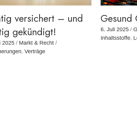
tig versichert – und
Gesund G
tig gekündigt!
6. Juli 2025
/
G
Inhaltsstoffe
,
L
li 2025
/
Markt & Recht
/
herungen
,
Verträge