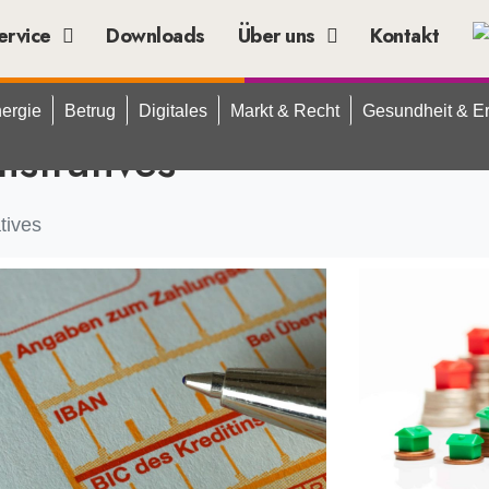
ervice
Downloads
Über uns
Kontakt
ergie
Betrug
Digitales
Markt & Recht
Gesundheit & E
stratives
tives