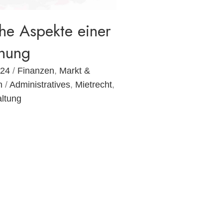
che Aspekte einer
nung
024
/
Finanzen
,
Markt &
n
/
Administratives
,
Mietrecht
,
ltung