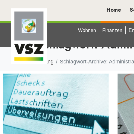
Home
S
Wohnen
Finanzen
En
Schlagwort:
Admini
Anfang
Schlagwort-Archive: Administra