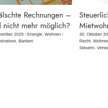
älschte Rechnungen –
Steuerli
d nicht mehr möglich?
Mietwoh
tember 2025
/
Energie
,
Wohnen
/
30. Oktober 2
stratives
,
Banken
Recht
,
Wohne
Steuern
,
Verwa