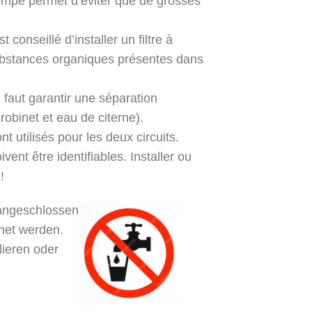
 pompe permet d’éviter que de grosses
st conseillé d’installer un filtre à
 substances organiques présentes dans
l faut garantir une séparation
robinet et eau de citerne).
t utilisés pour les deux circuits.
vent être identifiables. Installer ou
!
angeschlossen
net werden.
lieren oder