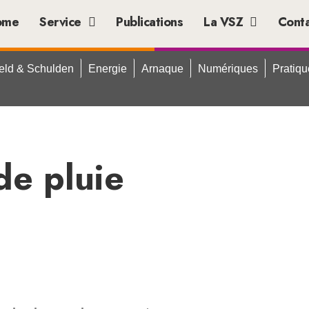
ome
Service
Publications
La VSZ
Cont
eld & Schulden
Energie
Arnaque
Numériques
Pratiq
 de pluie