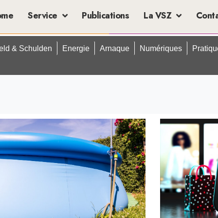
ome
Service
Publications
La VSZ
Cont
eld & Schulden
Energie
Arnaque
Numériques
Pratiq