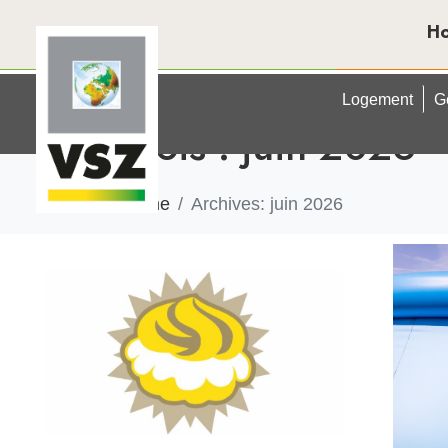
H
Logement
G
Mois :
juin 2026
Home
Archives: juin 2026