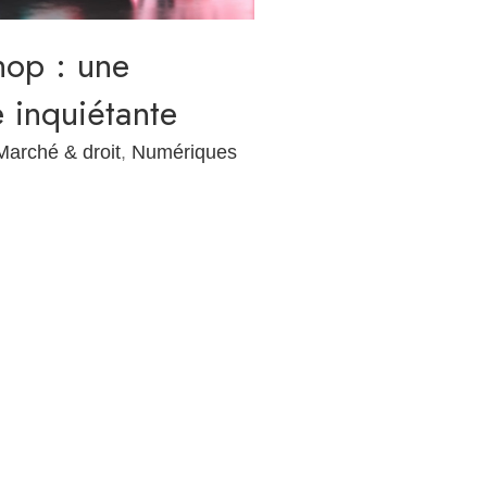
hop : une
 inquiétante
Marché & droit
,
Numériques