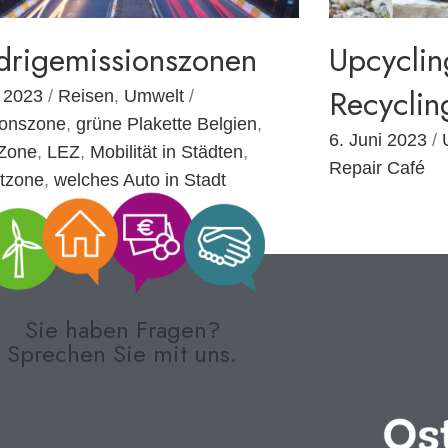
drigemissionszonen
Upcycling
Recyclin
i 2023
/
Reisen
,
Umwelt
/
ionszone
,
grüne Plakette Belgien
,
6. Juni 2023
/
 Zone
,
LEZ
,
Mobilität in Städten
,
Repair Café
tzone
,
welches Auto in Stadt
Sie haben Fragen?
Sprechen Sie mit uns.