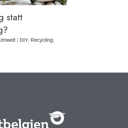
 statt
g?
Umwelt
/
DIY
,
Recycling
,