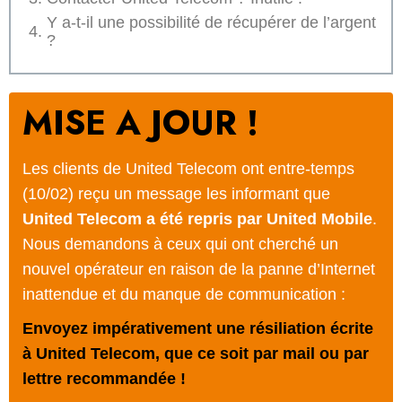
Y a-t-il une possibilité de récupérer de l’argent
?
MISE A JOUR !
Les clients de United Telecom ont entre-temps
(10/02) reçu un message les informant que
United Telecom a été repris par United Mobile
.
Nous demandons à ceux qui ont cherché un
nouvel opérateur en raison de la panne d’Internet
inattendue et du manque de communication :
Envoyez impérativement une résiliation écrite
à United Telecom, que ce soit par mail ou par
lettre recommandée !