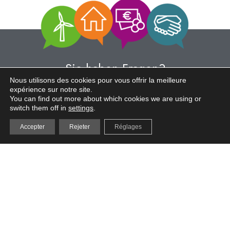
Sie haben Fragen?
Sprechen Sie mit uns.
Nous utilisons des cookies pour vous offrir la meilleure
expérience sur notre site.
You can find out more about which cookies we are using or
switch them off in
settings
.
Accepter
Rejeter
Réglages
© 2023 Verbraucherschutzzentrale • Hosting by
Indigo
•
Impressum & Datenschutzerklärung
•
Barrierefreiheit
•
Sitemap
•
Beschwerdeformular