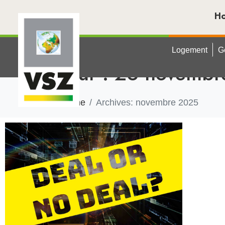
H
Logement
G
Jour :
26 novembr
Home
Archives: novembre 2025