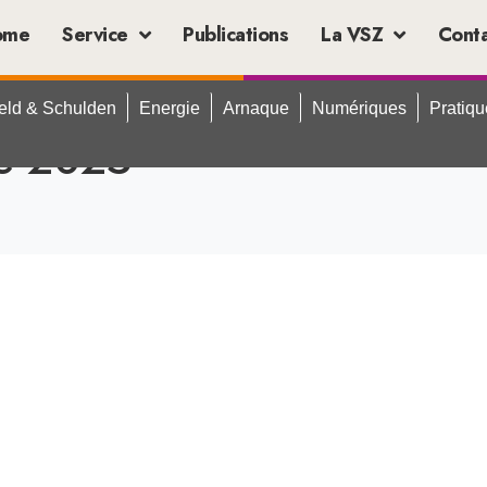
ome
Service
Publications
La VSZ
Cont
eld & Schulden
Energie
Arnaque
Numériques
Pratiq
e 2025