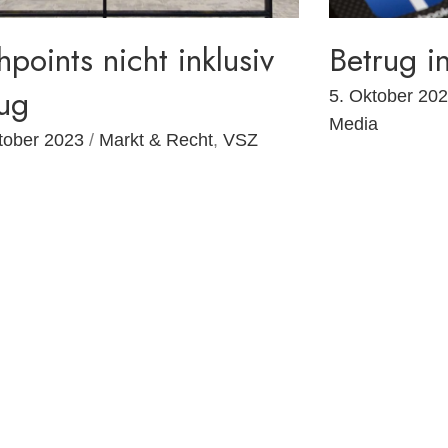
points nicht inklusiv
Betrug i
ug
5. Oktober 20
Media
tober 2023
/
Markt & Recht
,
VSZ