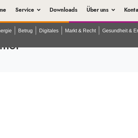
me
Service
Downloads
Über uns
Kont
ergie
Betrug
Digitales
Markt & Recht
Gesundheit & E
mel