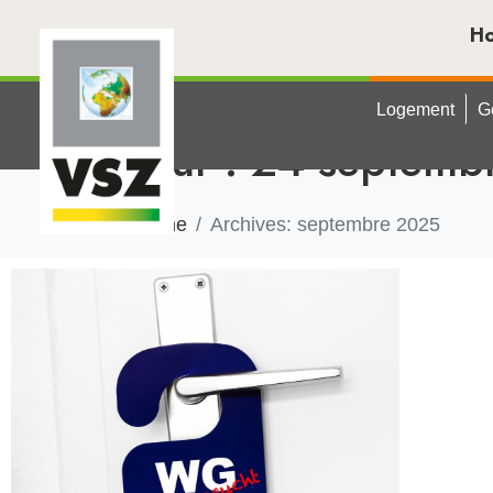
H
Logement
G
Jour :
24 septemb
Home
Archives: septembre 2025