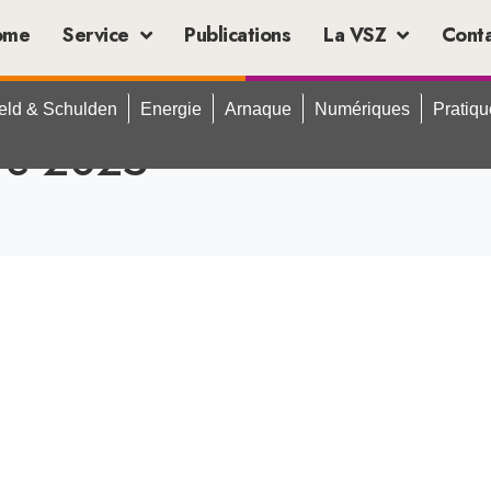
ome
Service
Publications
La VSZ
Cont
eld & Schulden
Energie
Arnaque
Numériques
Pratiq
re 2025