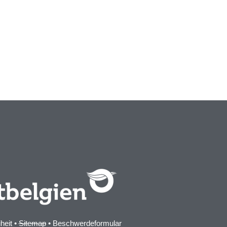
iheit
•
Sitemap
•
Beschwerdeformular