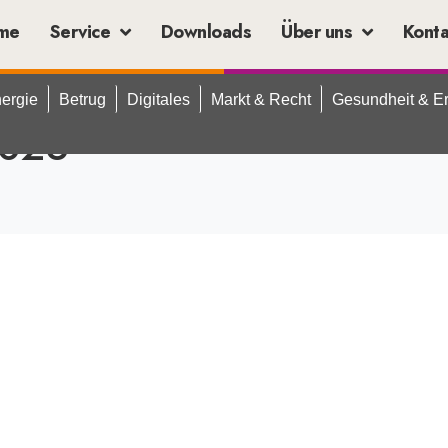
me
Service
Downloads
Über uns
Kont
ergie
Betrug
Digitales
Markt & Recht
Gesundheit & E
2026